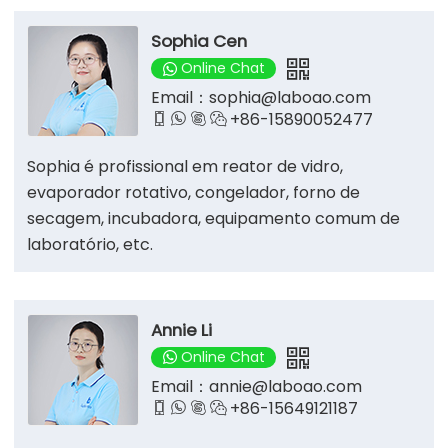
Sophia Cen
Online Chat
Email：
sophia@laboao.com
+86-15890052477




Sophia é profissional em reator de vidro,
evaporador rotativo, congelador, forno de
secagem, incubadora, equipamento comum de
laboratório, etc.
Annie Li
Online Chat
Email：
annie@laboao.com
+86-15649121187



