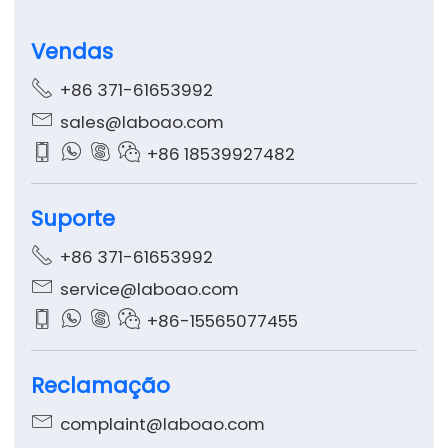
Vendas

+86 371-61653992

sales@laboao.com




+86 18539927482
Suporte

+86 371-61653992

service@laboao.com




+86-15565077455
Reclamação

complaint@laboao.com