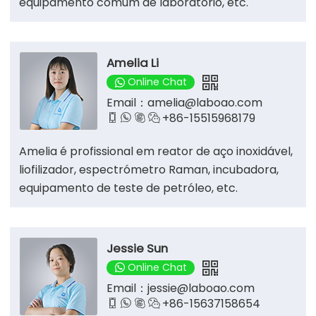
equipamento comum de laboratório, etc.
Amelia Li
Online Chat
Email：
amelia@laboao.com
+86-15515968179




Amelia é profissional em reator de aço inoxidável,
liofilizador, espectrómetro Raman, incubadora,
equipamento de teste de petróleo, etc.
Jessie Sun
Online Chat
Email：
jessie@laboao.com
+86-15637158654



