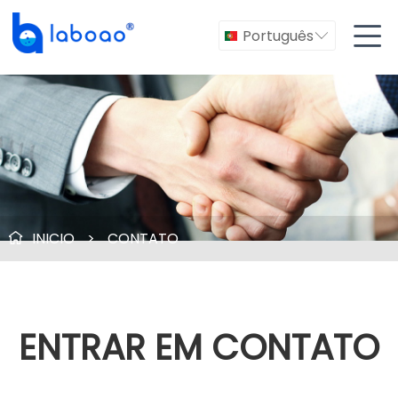

Português

INICIO
>
CONTATO

ENTRAR EM CONTATO