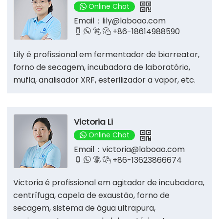
Online Chat
Email：
lily@laboao.com
+86-18614988590




Lily é profissional em fermentador de biorreator,
forno de secagem, incubadora de laboratório,
mufla, analisador XRF, esterilizador a vapor, etc.
Victoria Li
Online Chat
Email：
victoria@laboao.com
+86-13623866674




Victoria é profissional em agitador de incubadora,
centrífuga, capela de exaustão, forno de
secagem, sistema de água ultrapura,