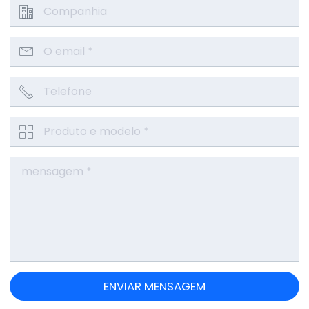



