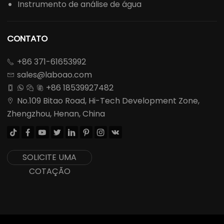
Instrumento de análise de água
CONTATO
+86 371-61653992

sales@laboao.com

+86 18539927482




No.109 Bitao Road, Hi-Tech Development Zone,

Zhengzhou, Henan, China








SOLICITE UMA
COTAÇÃO