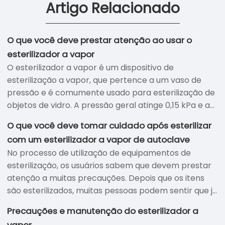
Artigo Relacionado
O que você deve prestar atenção ao usar o
esterilizador a vapor
O esterilizador a vapor é um dispositivo de
esterilização a vapor, que pertence a um vaso de
pressão e é comumente usado para esterilização de
objetos de vidro. A pressão geral atinge 0,15 kPa e a
temperatura é mantida a cerca de 120 graus durante
O que você deve tomar cuidado após esterilizar
meia hora. De aquecimento, preservação de calor e
com um esterilizador a vapor de autoclave
resfriamento. Demora duas ou três horas. O
No processo de utilização de equipamentos de
esterilizador a vapor é um equipamento de
esterilização, os usuários sabem que devem prestar
esterilização muito comum. Enquanto eles são
atenção a muitas precauções. Depois que os itens
usados em microorganismos, eles são basicamente
são esterilizados, muitas pessoas podem sentir que já
usados. Eles são muito convenientes, seguros,
as manusearam e não são cuidadosas. Após o
eficientes e baratos. Portanto, eles são amplamente
Precauções e manutenção do esterilizador a
equipamento ter terminado a esterilização, não é
utilizados. Existem alguns problemas para estar
vapor