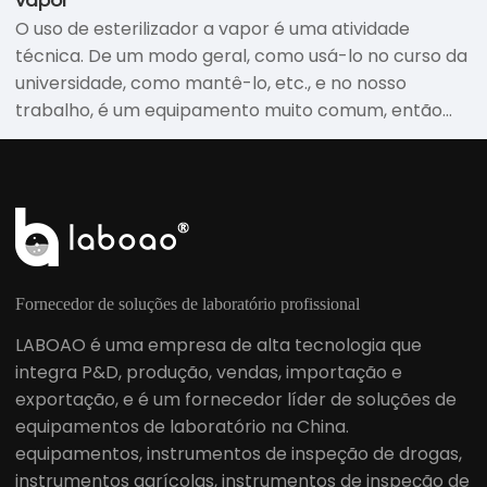
conhecido. Nós também temos que prestar alguma
ciente.
O uso de esterilizador a vapor é uma atividade
atenção. A seguir, apresentaremos o que precisamos
técnica. De um modo geral, como usá-lo no curso da
prestar atenção depois do esterilizador a vapor de
universidade, como mantê-lo, etc., e no nosso
autoclave. Através da nossa introdução, espero que
trabalho, é um equipamento muito comum, então
todos possam ganhar alguma coisa.
como usá-lo também é bom aprender a usá-lo. Uma
tecnologia é absolutamente útil. Aprendendo e
compreendendo, será mais fácil trabalhar no futuro.
Como usar esterilizador a vapor? Como manter isso?
Fornecedor de soluções de laboratório profissional
LABOAO é uma empresa de alta tecnologia que
integra P&D, produção, vendas, importação e
exportação, e é um fornecedor líder de soluções de
equipamentos de laboratório na China.
equipamentos, instrumentos de inspeção de drogas,
instrumentos agrícolas, instrumentos de inspeção de