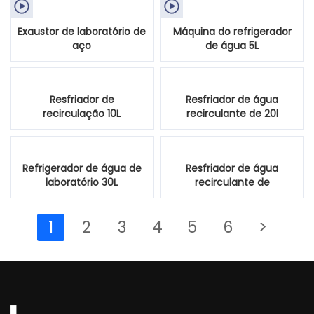


Exaustor de laboratório de
Máquina do refrigerador
aço
de água 5L
Resfriador de
Resfriador de água
recirculação 10L
recirculante de 20l
Refrigerador de água de
Resfriador de água
laboratório 30L
recirculante de
laboratório 50L
1
2
3
4
5
6
>