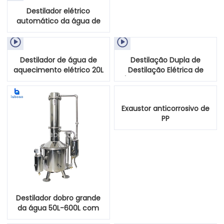
Destilador elétrico
automático da água de
5L 10L


Destilador de água de
Destilação Dupla de
aquecimento elétrico 20L
Destilação Elétrica de
automaticamente
Água para Aquecimento
Exaustor anticorrosivo de
PP
Destilador dobro grande
da água 50L-600L com
aquecimento de vapor