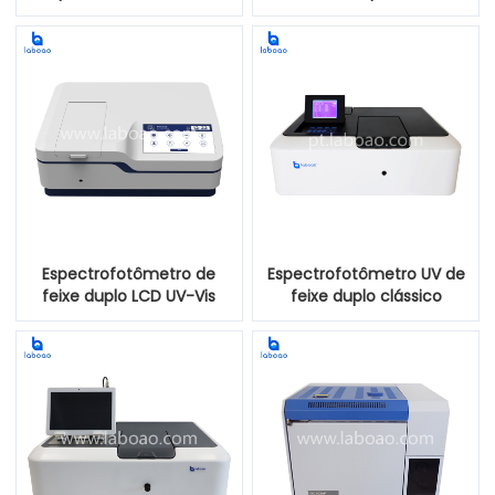
feixe do Viscosímetro do
botão Omron com
feixe do dobro 0.1-5nm
lâmpada de xenônio
Espectrofotômetro de
Espectrofotômetro UV de
feixe duplo LCD UV-Vis
feixe duplo clássico
com lâmpada de xenônio