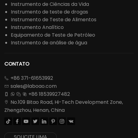
Instrumento de Ciências da Vida
Instrumento de teste de drogas
Instrumento de Teste de Alimentos
Instrumento Analítico
Equipamento de Teste de Petróleo
Instrumento de análise de água
CONTATO
+86 371-61653992

sales@laboao.com

+86 18539927482




No.109 Bitao Road, Hi-Tech Development Zone,

Zhengzhou, Henan, China








SOLICITE UMA