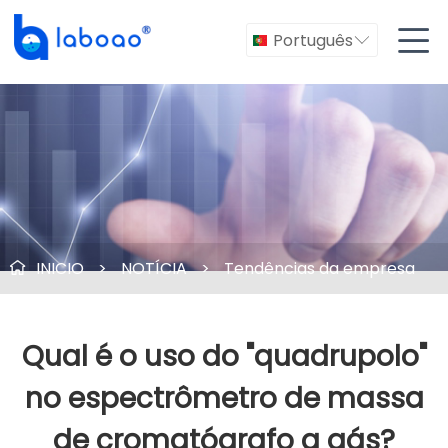

Português

INICIO
>
NOTÍCIA
>
Tendências da empresa

Qual é o uso do "quadrupolo"
no espectrômetro de massa
de cromatógrafo a gás?