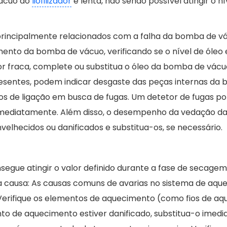
vácuo do
liofilizador
é lenta, não sendo possível atingir o ní
 principalmente relacionados com a falha da bomba de vá
mento da bomba de vácuo, verificando se o nível de óleo 
for fraca, complete ou substitua o óleo da bomba de vác
sentes, podem indicar desgaste das peças internas da b
os de ligação em busca de fugas. Um detetor de fugas po
mediatamente. Além disso, o desempenho da vedação das 
elhecidos ou danificados e substitua-os, se necessário.
segue atingir o valor definido durante a fase de secagem
da causa: As causas comuns de avarias no sistema de aq
erifique os elementos de aquecimento (como fios de aqu
mento de aquecimento estiver danificado, substitua-o im