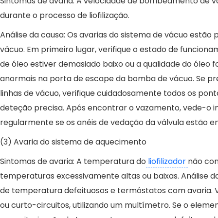
Sintomas de avaria: A velocidade de bombeamento de 
durante o processo de liofilização.
Análise da causa: Os avarias do sistema de vácuo estão
vácuo. Em primeiro lugar, verifique o estado de funciona
de óleo estiver demasiado baixo ou a qualidade do óleo 
anormais na porta de escape da bomba de vácuo. Se pre
linhas de vácuo, verifique cuidadosamente todos os pont
deteção precisa. Após encontrar o vazamento, vede-o i
regularmente se os anéis de vedação da válvula estão env
(3) Avaria do sistema de aquecimento
Sintomas de avaria: A temperatura do
liofilizador
não con
temperaturas excessivamente altas ou baixas. Análise 
de temperatura defeituosos e termóstatos com avaria. V
ou curto-circuitos, utilizando um multímetro. Se o ele