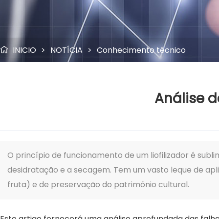
INICIO
>
NOTÍCIA
>
Conhecimento técnico

Análise 
O princípio de funcionamento de um liofilizador é su
desidratação e a secagem. Tem um vasto leque de apli
fruta) e de preservação do património cultural.
Este artigo fornecerá uma análise aprofundada das falh