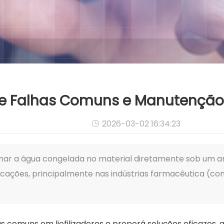
de Falhas Comuns e Manutenção d
2026-03-02 16:34:23

blimar a água congelada no material diretamente sob um
cações, principalmente nas indústrias farmacêutica (co
as comuns em liofilizadores e proporá soluções eficazes