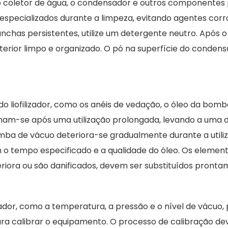
, o coletor de água, o condensador e outros componentes 
especializados durante a limpeza, evitando agentes corr
chas persistentes, utilize um detergente neutro. Após 
terior limpo e organizado. O pó na superfície do cond
o liofilizador, como os anéis de vedação, o óleo da bom
am-se após uma utilização prolongada, levando a uma 
omba de vácuo deteriora-se gradualmente durante a uti
m o tempo especificado e a qualidade do óleo. Os elem
eriora ou são danificados, devem ser substituídos pron
zador, como a temperatura, a pressão e o nível de vácuo,
para calibrar o equipamento. O processo de calibração d