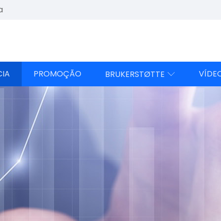
a
CIA
PROMOÇÃO
VÍDE
BRUKERSTØTTE
