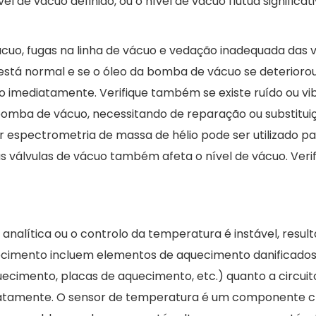
vel de vácuo definido, ou o nível de vácuo flutua signific
cuo, fugas na linha de vácuo e vedação inadequada das v
está normal e se o óleo da bomba de vácuo se deteriorou.
uo imediatamente. Verifique também se existe ruído ou v
omba de vácuo, necessitando de reparação ou substituiç
r espectrometria de massa de hélio pode ser utilizado p
válvulas de vácuo também afeta o nível de vácuo. Verif
 analítica ou o controlo da temperatura é instável, resu
uecimento incluem elementos de aquecimento danificados
ecimento, placas de aquecimento, etc.) quanto a circuit
ediatamente. O sensor de temperatura é um componente c