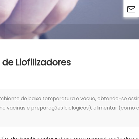

e Liofilizadores
 ambiente de baixa temperatura e vácuo, obtendo-se assi
mo vacinas e preparações biológicas), alimentar (como c
, além de discutir pontos-chave para a manutenção do e