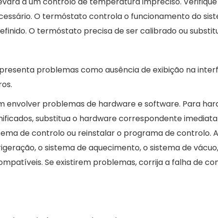
vará a um controlo de temperatura impreciso. Verifique 
ecessário. O termóstato controla o funcionamento do si
nido. O termóstato precisa de ser calibrado ou substitu
r apresenta problemas como ausência de exibição na inte
ros.
 envolver problemas de hardware e software. Para hardwar
ificados, substitua o hardware correspondente imediata
istema de controlo ou reinstalar o programa de controlo.
geração, o sistema de aquecimento, o sistema de vácuo, e
mpatíveis. Se existirem problemas, corrija a falha de 