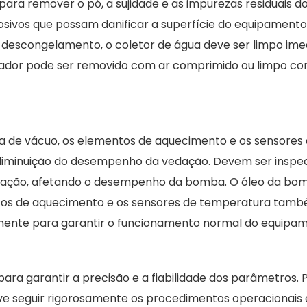
para remover o pó, a sujidade e as impurezas residuais d
osivos que possam danificar a superfície do equipamento
o descongelamento, o coletor de água deve ser limpo im
ensador pode ser removido com ar comprimido ou limpo c
ba de vácuo, os elementos de aquecimento e os sensores
diminuição do desempenho da vedação. Devem ser inspe
lização, afetando o desempenho da bomba. O óleo da bo
entos de aquecimento e os sensores de temperatura tam
tamente para garantir o funcionamento normal do equipa
 para garantir a precisão e a fiabilidade dos parâmetros.
eve seguir rigorosamente os procedimentos operacionais 