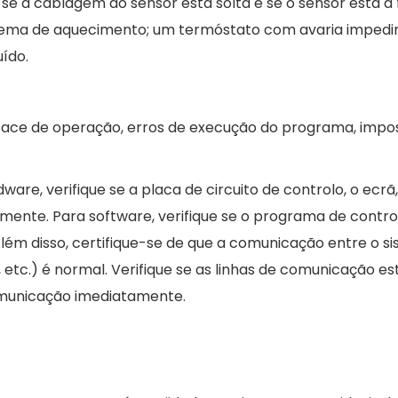
se a cablagem do sensor está solta e se o sensor está a
stema de aquecimento; um termóstato com avaria impedi
ído.
rface de operação, erros de execução do programa, impos
e, verifique se a placa de circuito de controlo, o ecrã,
mente. Para software, verifique se o programa de contro
 Além disso, certifique-se de que a comunicação entre o s
tc.) é normal. Verifique se as linhas de comunicação es
comunicação imediatamente.