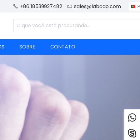
+86 18539927482
sales@laboao.com
P


OS
SOBRE
CONTATO

