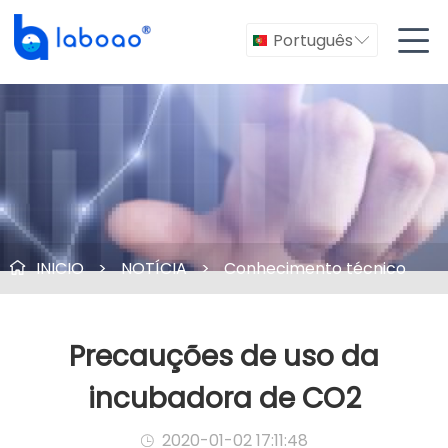

Português

INICIO
>
NOTÍCIA
>
Conhecimento técnico

Precauções de uso da
incubadora de CO2
2020-01-02 17:11:48
