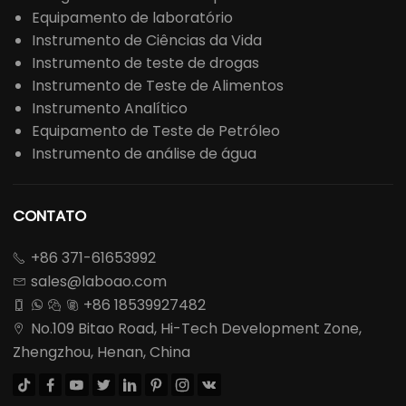
Equipamento de laboratório
Instrumento de Ciências da Vida
Instrumento de teste de drogas
Instrumento de Teste de Alimentos
Instrumento Analítico
Equipamento de Teste de Petróleo
Instrumento de análise de água
CONTATO
+86 371-61653992

sales@laboao.com

+86 18539927482




No.109 Bitao Road, Hi-Tech Development Zone,

Zhengzhou, Henan, China







