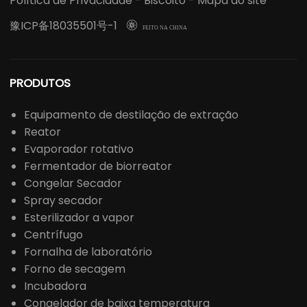
Política de Privacidade
-
Biscoito
-
Mapa do site
豫ICP备18035501号-1

FEITO NA CHINA
PRODUTOS
Equipamento de destilação de extração
Reator
Evaporador rotativo
Fermentador de biorreator
Congelar Secador
Spray secador
Esterilizador a vapor
Centrífugo
Fornalha de laboratório
Forno de secagem
Incubadora
Congelador de baixa temperatura