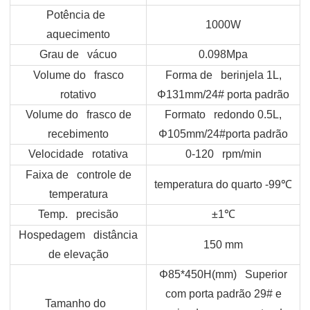
Potência de
1000W
aquecimento
Grau de vácuo
0.098Mpa
Volume do frasco
Forma de berinjela 1L,
rotativo
Φ131mm/24# porta padrão
Volume do frasco de
Formato redondo 0.5L,
recebimento
Φ105mm/24#porta padrão
Velocidade rotativa
0-120 rpm/min
Faixa de controle de
temperatura do quarto -99
℃
temperatura
Temp. precisão
±1
℃
Hospedagem distância
150 mm
de elevação
Φ85*450H(mm) Superior
com porta padrão 29# e
Tamanho do