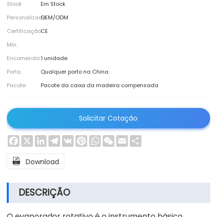
Stock
Em Stock
Personalizado
OEM/ODM
Certificação
CE
Min.
Encomenda
1 unidade
Porta
Qualquer porto na China
Pacote
Pacote da caixa da madeira compensada
Solicitar Cotação
Facebook
X
LinkedIn
Telegram
VK
Pinterest
WhatsApp
WeChat
Email
Share

Download
DESCRIÇÃO
O evaporador rotativo é o instrumento básico