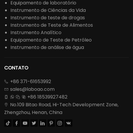
Equipamento de laboratório
Instrumento de Ciências da Vida
Instrumento de teste de drogas
Instrumento de Teste de Alimentos
Instrumento Analítico
Equipamento de Teste de Petróleo
Instrumento de análise de água
CONTATO
+86 371-61653992

sales@laboao.com

+86 18539927482




No.109 Bitao Road, Hi-Tech Development Zone,

Zhengzhou, Henan, China







