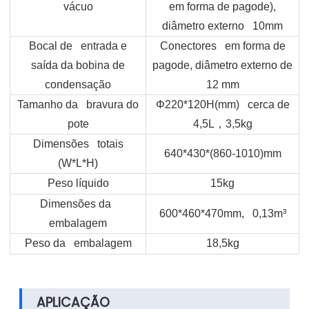
vácuo
em forma de pagode),
diâmetro externo 10mm
Bocal de entrada e
Conectores em forma de
saída da bobina de
pagode, diâmetro externo de
condensação
12 mm
Tamanho da bravura do
Φ220*120H(mm) cerca de
pote
4,5L
，3,5kg
Dimensões totais
640*430*(860-1010)mm
(W*L*H)
Peso líquido
15kg
Dimensões da
600*460*470mm, 0,13m³
embalagem
Peso da embalagem
18,5kg
APLICAÇÃO