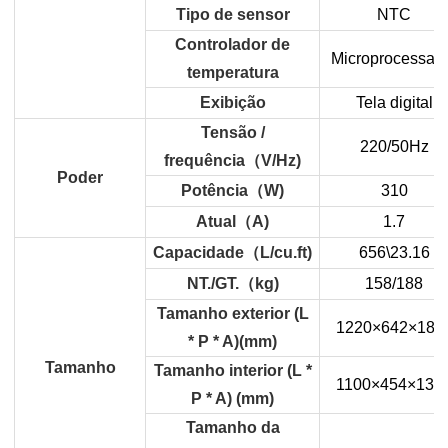
Tipo de sensor
NTC
Controlador de
Microprocessad
temperatura
Exibição
Tela digital
Tensão /
220/50Hz
frequência
（
V/Hz)
Poder
Potência
（
W)
310
Atual
（
A)
1.7
Capacidade
（
L/cu.ft)
656\23.16
NT./GT.
（
kg)
158/188
Tamanho exterior (L
1220×642×188
* P * A)(mm)
Tamanho
Tamanho interior (L *
1100×454×132
P * A) (mm)
Tamanho da