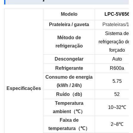
Modelo
LPC-5V656
Prateleira / gaveta
Prateleiras/10
Sistema de
Método de
refrigeração de 
refrigeração
forçado
Descongelar
Auto
Refrigerante
R600a
Consumo de energia
5.75
(kWh / 24h)
Especificações
Ruído
（
db)
52
Temperatura
10~32
℃
ambient
（
℃
）
Faixa de
2~8
℃
temperatura
（
℃
）