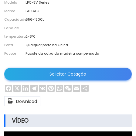
Modelo
LPC-5V Series
Marca
LABOAO
Capacidade
656-1500L
Faixa de
temperatura
2~8℃
Porta
Qualquer porto na China
Pacote
Pacote da caixa da madeira compensada
Solicitar Cotação
Facebook
X
LinkedIn
Telegram
VK
Pinterest
WhatsApp
WeChat
Email
Share

Download
VÍDEO