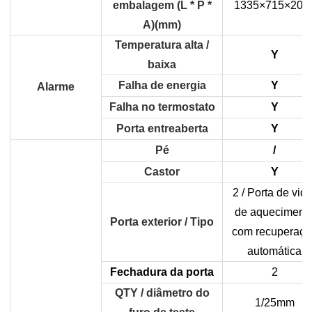
embalagem (L * P *
1335×715×205
A)(mm)
Temperatura alta /
Y
baixa
Falha de energia
Y
Alarme
Falha no termostato
Y
Porta entreaberta
Y
Pé
/
Castor
Y
2 / Porta de vidr
de aqueciment
Porta exterior / Tipo
com recuperaçã
automática
Fechadura da porta
2
QTY / diâmetro do
1/25mm