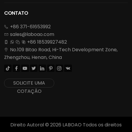
CONTATO
+86 371-61653992

sales@laboao.com

+86 18539927482




No.109 Bitao Road, Hi-Tech Development Zone,

Zhengzhou, Henan, China








SOLICITE UMA
COTAÇÃO
Direito Autoral ©
2026
LABOAO Todos os direitos