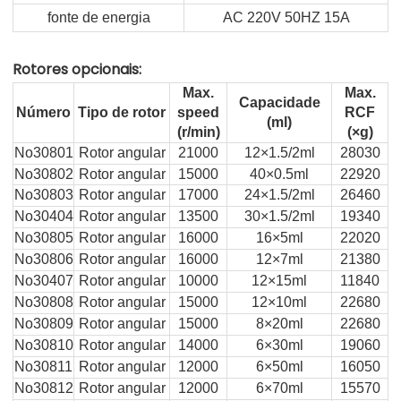
fonte de energia
AC 220V 50HZ 15A
Rotores opcionais:
Max.
Max.
Capacidade
Número
Tipo de rotor
speed
RCF
(ml)
(r/min)
(×g)
No30801
Rotor angular
21000
12×1.5/2ml
28030
No30802
Rotor angular
15000
40×0.5ml
22920
No30803
Rotor angular
17000
24×1.5/2ml
26460
No30404
Rotor angular
13500
30×1.5/2ml
19340
No30805
Rotor angular
16000
16×5ml
22020
No30806
Rotor angular
16000
12×7ml
21380
No30407
Rotor angular
10000
12×15ml
11840
No30808
Rotor angular
15000
12×10ml
22680
No30809
Rotor angular
15000
8×20ml
22680
No30810
Rotor angular
14000
6×30ml
19060
No30811
Rotor angular
12000
6×50ml
16050
No30812
Rotor angular
12000
6×70ml
15570