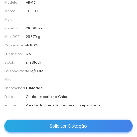
Modelo
HR-18
Marca
LABOAO
Max.
Rapidez
21000rpm
Max. RCF
29670 g
Capacidade
4×800ml
Frigorífico
SIM
Stock
Em Stock
Personalizado
OEM/ODM
Min.
Encomenda
1 unidade
Porta
Qualquer porto na China
Pacote
Pacote da caixa da madeira compensada
Solicitar Cotação