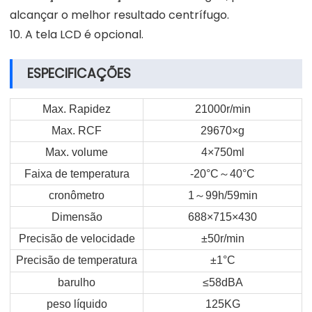
alcançar o melhor resultado centrífugo.
10. A tela LCD é opcional.
ESPECIFICAÇÕES
Max. Rapidez
21000r/min
Max. RCF
29670×g
Max. volume
4×750ml
Faixa de temperatura
-20°C
～
40°C
cronômetro
1
～
99h/59min
Dimensão
688×715×430
Precisão de velocidade
±50r/min
Precisão de temperatura
±1°C
barulho
≤58dBA
peso líquido
125KG