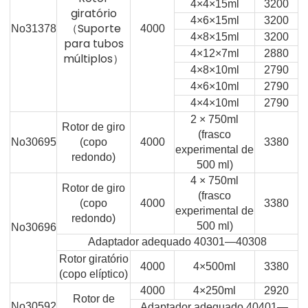
4×4×15ml
3200
giratório
4×6×15ml
3200
（Suporte
No31378
4000
4×8×15ml
3200
para tubos
4×12×7ml
2880
múltiplos）
4×8×10ml
2790
4×6×10ml
2790
4×4×10ml
2790
2 × 750ml
Rotor de giro
(frasco
No30695
(copo
4000
3380
experimental de
redondo)
500 ml)
4 × 750ml
Rotor de giro
(frasco
(copo
4000
3380
experimental de
redondo)
500 ml)
No30696
Adaptador adequado 40301—40308
Rotor giratório
4000
4×500ml
3380
(copo elíptico)
4000
4×250ml
2920
Rotor de
No30592
Adaptador adequado 40401—