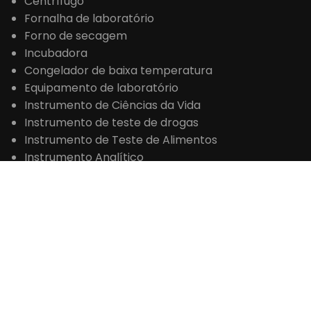
Centrífugo
Fornalha de laboratório
Forno de secagem
Incubadora
Congelador de baixa temperatura
Equipamento de laboratório
Instrumento de Ciências da Vida
Instrumento de teste de drogas
Instrumento de Teste de Alimentos
Instrumento Analítico
Equipamento de Teste de Petróleo
Instrumento de análise de água
CONTATO
+86 371-61653992

sales@laboao.com

+86 18539927482



