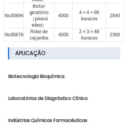
Rotor
giratório
4 × 4 × 96
No30694
4000
2840
（placa
buracos
elisa）
Rotor de
2 × 3 × 48
No30676
4000
2300
caçamba
buracos
APLICAÇÃO
Biotecnologia Bioquímica
Laboratórios de Diagnóstico Clínico
Indústrias Químicas Farmacêuticas