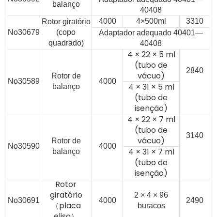
balanço
40408
4000
4×500ml
3310
Rotor giratório
No30679
(copo
Adaptador adequado 40401—
quadrado)
40408
4 × 22 × 5 ml
(tubo de
2840
vácuo)
Rotor de
No30589
4000
4 × 31 × 5 ml
balanço
(tubo de
isenção)
4 × 22 × 7 ml
(tubo de
3140
vácuo)
Rotor de
No30590
4000
4 × 31 × 7 ml
balanço
(tubo de
isenção)
Rotor
giratório
2 × 4 × 96
No30691
4000
2490
（placa
buracos
elisa）