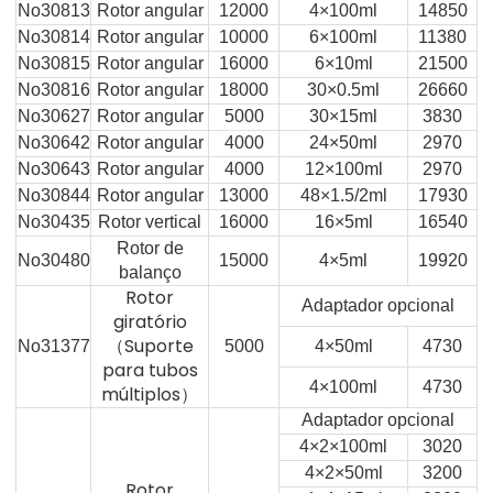
No30813
Rotor angular
12000
4×100ml
14850
No30814
Rotor angular
10000
6×100ml
11380
No30815
Rotor angular
16000
6×10ml
21500
No30816
Rotor angular
18000
30×0.5ml
26660
No30627
Rotor angular
5000
30×15ml
3830
No30642
Rotor angular
4000
24×50ml
2970
No30643
Rotor angular
4000
12×100ml
2970
No30844
Rotor angular
13000
48×1.5/2ml
17930
No30435
Rotor vertical
16000
16×5ml
16540
Rotor de
No30480
15000
4×5ml
19920
balanço
Rotor
Adaptador opcional
giratório
（Suporte
No31377
5000
4×50ml
4730
para tubos
4×100ml
4730
múltiplos）
Adaptador opcional
4×2×100ml
3020
4×2×50ml
3200
Rotor