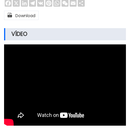
Facebook
X
LinkedIn
Telegram
VK
Pinterest
WhatsApp
WeChat
Email
Share

Download
VÍDEO