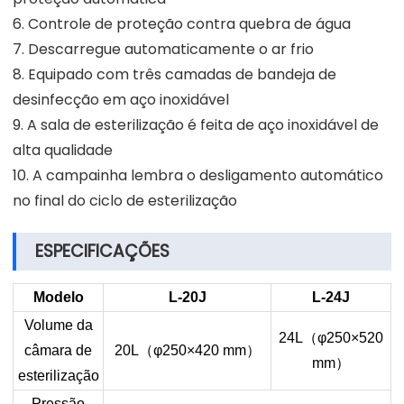
6. Controle de proteção contra quebra de água
7. Descarregue automaticamente o ar frio
8. Equipado com três camadas de bandeja de
desinfecção em aço inoxidável
9. A sala de esterilização é feita de aço inoxidável de
alta qualidade
10. A campainha lembra o desligamento automático
no final do ciclo de esterilização
ESPECIFICAÇÕES
Modelo
L-20J
L-24J
Volume da
24L
（
φ250×520
câmara de
20L
（
φ250×420 mm
）
mm
）
esterilização
Pressão