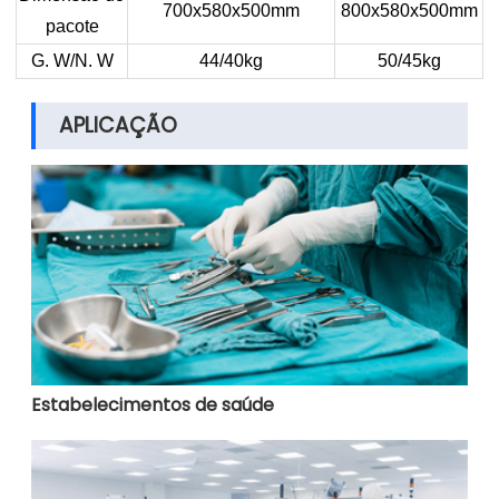
700x580x500mm
800x580x500mm
pacote
G. W/N. W
44/40kg
50/45kg
APLICAÇÃO
Estabelecimentos de saúde