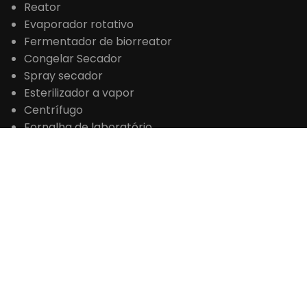
Reator
Evaporador rotativo
Fermentador de biorreator
Congelar Secador
Spray secador
Esterilizador a vapor
Centrífugo
Fornalha de laboratório
Forno de secagem
Incubadora
Congelador de baixa temperatura
Equipamento de laboratório
Instrumento de Ciências da Vida
Instrumento de teste de drogas
Instrumento de Teste de Alimentos
Instrumento Analítico
Equipamento de Teste de Petróleo
Instrumento de análise de água