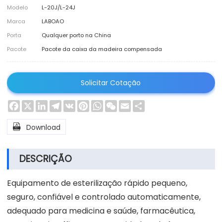
Modelo
L-20J/L-24J
Marca
LABOAO
Porta
Qualquer porto na China
Pacote
Pacote da caixa da madeira compensada
Solicitar Cotação
Facebook
X
LinkedIn
Telegram
VK
Pinterest
WhatsApp
WeChat
Email
Share

Download
DESCRIÇÃO
Equipamento de esterilização rápido pequeno,
seguro, confiável e controlado automaticamente,
adequado para medicina e saúde, farmacêutica,