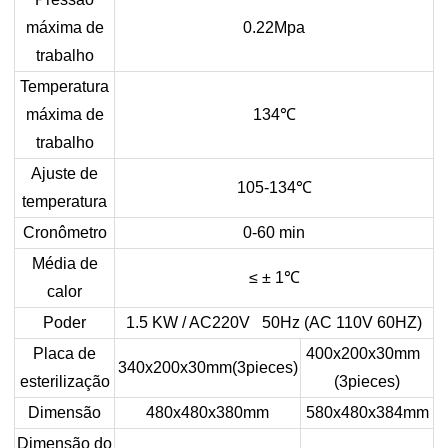
máxima de
0.22Mpa
trabalho
Temperatura
máxima de
134
℃
trabalho
Ajuste de
105-134
℃
temperatura
Cronômetro
0-60 min
Média de
≤ ± 1
℃
calor
Poder
1.5 KW / AC220V 50Hz (AC 110V 60HZ)
Placa de
400x200x30mm
340x200x30mm(3pieces)
esterilização
(3pieces)
Dimensão
480x480x380mm
580x480x384mm
Dimensão do