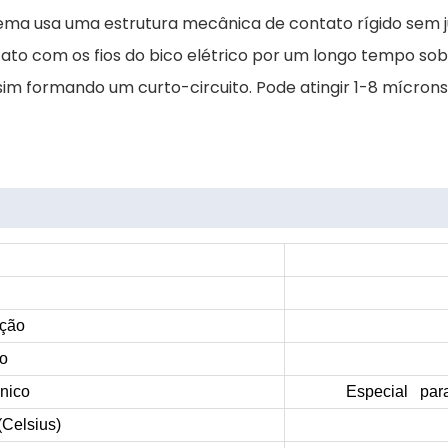
tema usa uma estrutura mecânica de contato rígido sem j
to com os fios do bico elétrico por um longo tempo sob 
 assim formando um curto-circuito. Pode atingir 1-8 mícr
ação
o
ônico
Especial para
(Celsius)