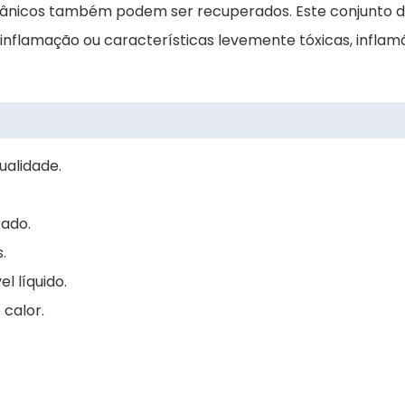
rgânicos também podem ser recuperados. Este conjunto d
nflamação ou características levemente tóxicas, inflamáv
ualidade.
rado.
.
l líquido.
 calor.