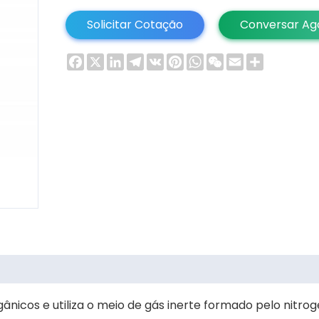
Solicitar Cotação
Conversar Ag
Facebook
X
LinkedIn
Telegram
VK
Pinterest
WhatsApp
WeChat
Email
Share
ânicos e utiliza o meio de gás inerte formado pelo nitrog