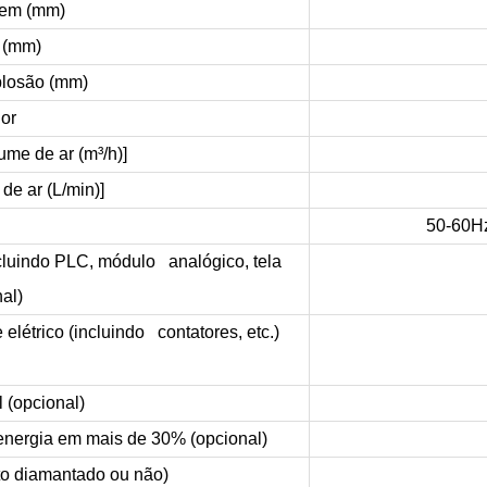
gem (mm)
 (mm)
plosão (mm)
or
ume de ar (m³/h)]
e ar (L/min)]
50-60Hz
ncluindo PLC, módulo analógico, tela
al)
elétrico (incluindo contatores, etc.)
 (opcional)
nergia em mais de 30% (opcional)
to diamantado ou não)