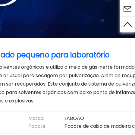


hado pequeno para laboratório
olventes orgânicos e utiliza o meio de gás inerte formado
 de ar usual para secagem por pulverização. Além de recu
 ser recuperados. Este conjunto de sistema de pulveri
do para solventes orgânicos com baixo ponto de inflama
s e explosivas.
Marca
LABOAO
Pacote
Pacote de caixa de madeira