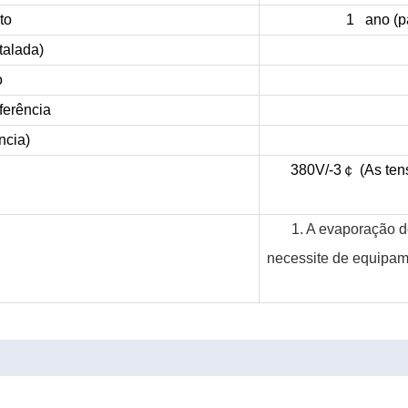
to
1 ano (pa
talada)
o
erência
ncia)
380V/-3
￠
(As ten
1. A evaporação d
necessite de equipam