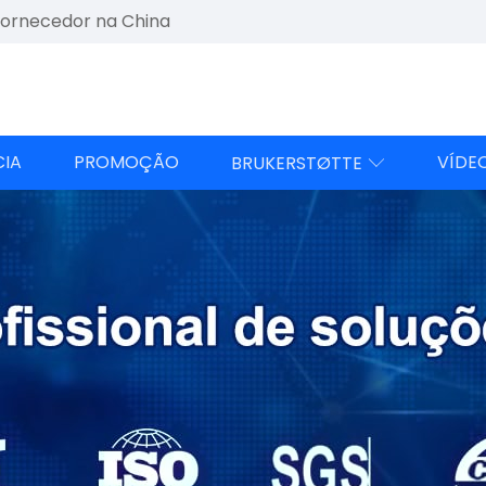
fornecedor na China
CIA
PROMOÇÃO
VÍDE
BRUKERSTØTTE
