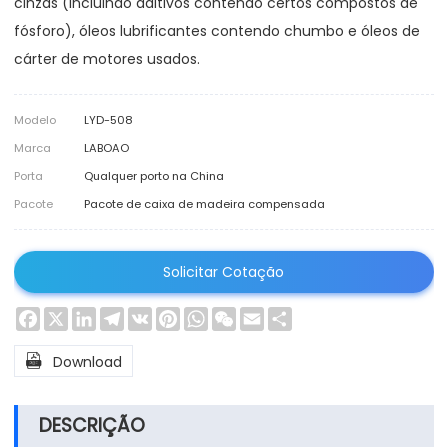
cinzas (incluindo aditivos contendo certos compostos de
fósforo), óleos lubrificantes contendo chumbo e óleos de
cárter de motores usados.
Modelo
LYD-508
Marca
LABOAO
Porta
Qualquer porto na China
Pacote
Pacote de caixa de madeira compensada
Solicitar Cotação
Facebook
X
LinkedIn
Telegram
VK
Pinterest
WhatsApp
WeChat
Email
Share

Download
DESCRIÇÃO