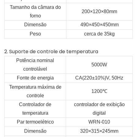
Tamanho da câmara do
200×120×80mm
forno
Dimensão
490×450×450mm
Peso
cerca de 35kg
2. Suporte de controle de temperatura
Potência nominal
5000W
controlável
Fonte de energia
CA(220±10%)V, 50Hz
Temperatura máxima de
1200
℃
controle
Controlador de
controlador de exibição
temperatura
digital
Par termoelétrico
WRN-010
Dimensão
320×315×245mm