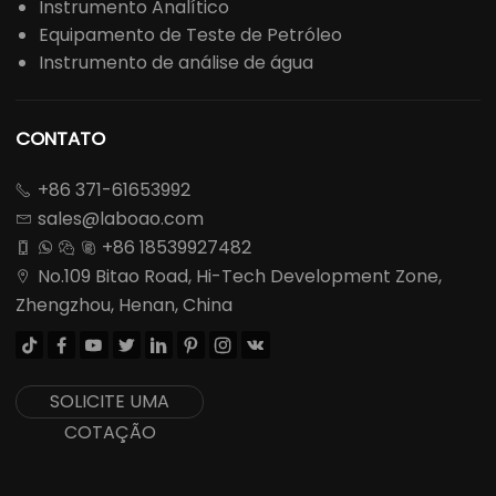
Instrumento Analítico
Equipamento de Teste de Petróleo
Instrumento de análise de água
CONTATO
+86 371-61653992

sales@laboao.com

+86 18539927482




No.109 Bitao Road, Hi-Tech Development Zone,

Zhengzhou, Henan, China








SOLICITE UMA
COTAÇÃO