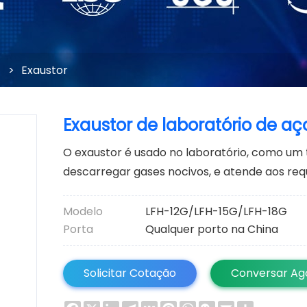
>
Exaustor
Exaustor de laboratório de aç
O exaustor é usado no laboratório, como um 
descarregar gases nocivos, e atende aos requ
Modelo
LFH-12G/LFH-15G/LFH-18G
Porta
Qualquer porto na China
Solicitar Cotação
Conversar Ag
Facebook
X
LinkedIn
Telegram
VK
Pinterest
WhatsApp
WeChat
Email
Share