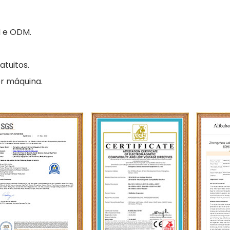
M e ODM.
atuitos.
r máquina.