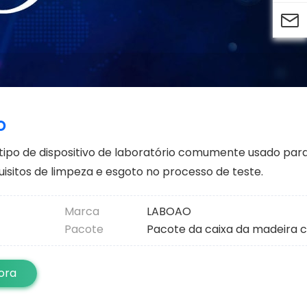

o
tipo de dispositivo de laboratório comumente usado par
isitos de limpeza e esgoto no processo de teste.
Marca
LABOAO
Pacote
Pacote da caixa da madeira
ora