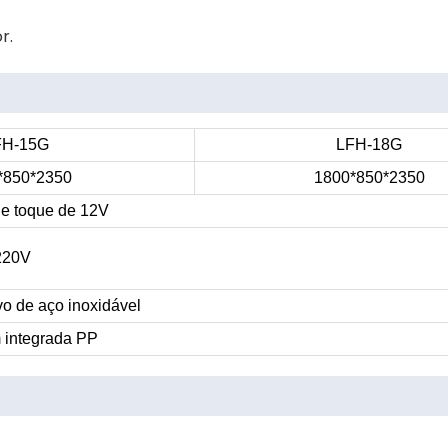
r.
FH-15G
LFH-18G
*850*2350
1800*850*2350
 de toque de 12V
220V
vo de aço inoxidável
integrada PP