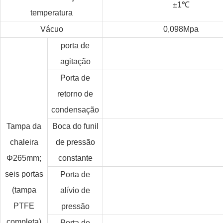
±1
℃
temperatura
Vácuo
0,098Mpa
porta de
agitação
Porta de
retorno de
condensação
Tampa da
Boca do funil
chaleira
de pressão
Φ265mm;
constante
seis portas
Porta de
(tampa
alívio de
PTFE
pressão
completa)
Porta de