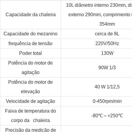
10L diâmetro interno 230mm, 
Capacidade da chaleira
externo 290mm, comprimento 
354mm
Capacidade do mezanino
cerca de 8L
frequência de tensão
220V/50Hz
Poder total
130W
Potência do motor de
90W 1/3
agitação
Potência do motor de
40 W 1/12,5
elevação
Velocidade de agitação
0-450rpm/min
Faixa de temperatura do
～
-80
℃
+250
℃
corpo da chaleira
Precisão da medição de