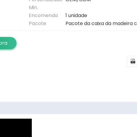
Min.
Encomenda
1 unidade
Pacote
Pacote da caixa da madeira
ora
