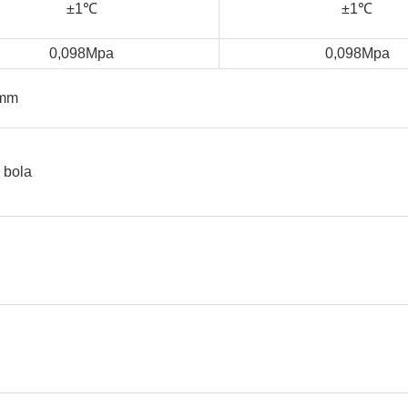
±1
℃
±1
℃
0,098Mpa
0,098Mpa
0mm
 bola