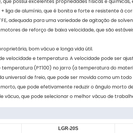
), que possui excelentes propriedades físicas e químicas, 
 + liga de alumínio, que é bonita e forte e resistente à co
TFE, adequada para uma variedade de agitação de solvente
motores de reforço de baixa velocidade, que são estávei
oprietária, bom vácuo e longa vida útil.
 de velocidade e temperatura. A velocidade pode ser ajust
mperatura (PT100) no jarro (a temperatura do material 
a universal de freio, que pode ser movida como um todo e
o morto, que pode efetivamente reduzir o ângulo morto d
e vácuo, que pode selecionar o melhor vácuo de trabalho
LGR-20S