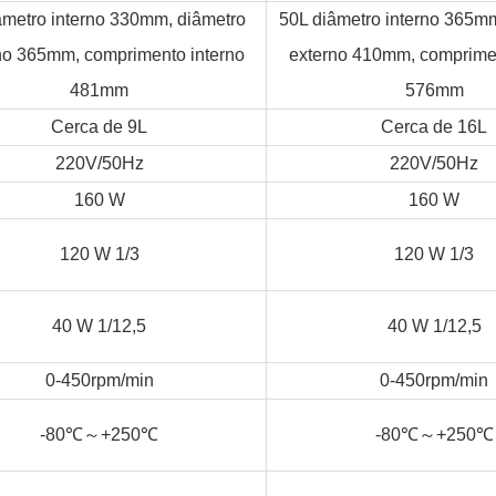
âmetro interno 330mm, diâmetro
50L diâmetro interno 365m
no 365mm, comprimento interno
externo 410mm, comprimen
481mm
576mm
Cerca de 9L
Cerca de 16L
220V/50Hz
220V/50Hz
160 W
160 W
120 W 1/3
120 W 1/3
40 W 1/12,5
40 W 1/12,5
0-450rpm/min
0-450rpm/min
～
～
-80
℃
+250
℃
-80
℃
+250
℃