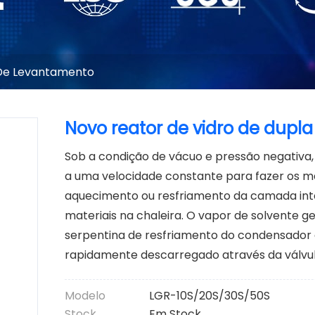
 De Levantamento
Novo reator de vidro de dup
Sob a condição de vácuo e pressão negativa,
a uma velocidade constante para fazer os mat
aquecimento ou resfriamento da camada inter
materiais na chaleira. O vapor de solvente g
serpentina de resfriamento do condensador d
rapidamente descarregado através da válvul
Modelo
LGR-10S/20S/30S/50S
Stock
Em Stock