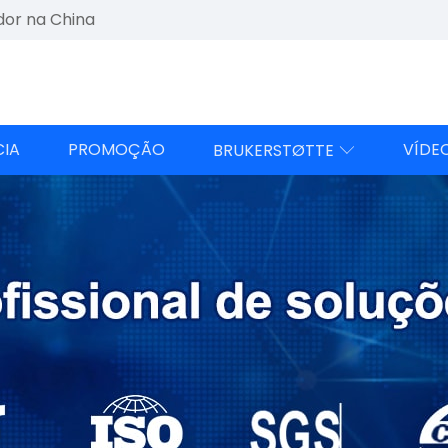
dor na China
CIA
PROMOÇÃO
VÍDE
BRUKERSTØTTE
