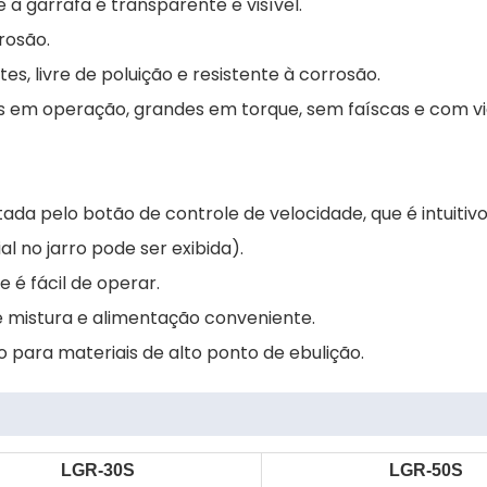
e a garrafa é transparente e visível.
rrosão.
s, livre de poluição e resistente à corrosão.
s em operação, grandes em torque, sem faíscas e com vid
ada pelo botão de controle de velocidade, que é intuitivo
no jarro pode ser exibida).
 é fácil de operar.
e mistura e alimentação conveniente.
 para materiais de alto ponto de ebulição.
LGR-30S
LGR-50S