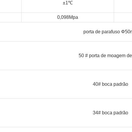
±1
℃
0,098Mpa
porta de parafuso Φ5
50 # porta de moagem de
40# boca padrão
34# boca padrão