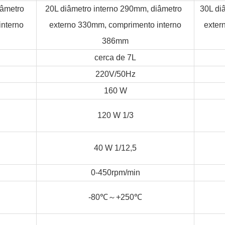
diâmetro
20L diâmetro interno 290mm, diâmetro
30L di
interno
externo 330mm, comprimento interno
exter
386mm
cerca de 7L
220V/50Hz
160 W
120 W 1/3
40 W 1/12,5
0-450rpm/min
～
-80
℃
+250
℃