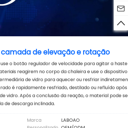


la camada de elevação e rotação
 use o botão regulador de velocidade para agitar a haste
eriais reagirem no corpo da chaleira e use o dispositivo
mediária de vidro para aquecer ou resfriar indiretamen
erado é rapidamente resfriado, destilado ou refluído após
e vidro. Após a conclusão da reação, o material pode se
a de descarga inclinada.
Marca
LABOAO
Personalizado
OEM/ODM