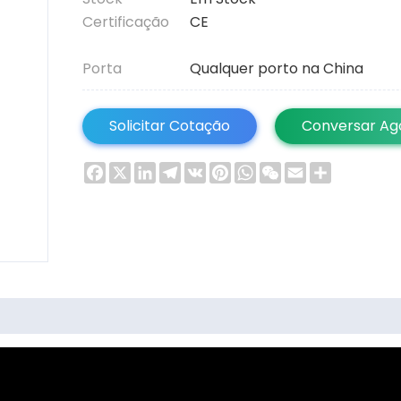
Certificação
CE
Porta
Qualquer porto na China
Solicitar Cotação
Conversar Ag
Facebook
X
LinkedIn
Telegram
VK
Pinterest
WhatsApp
WeChat
Email
Share