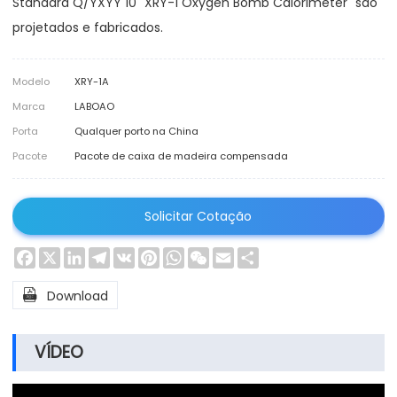
Standard Q/YXYY 10 "XRY-1 Oxygen Bomb Calorimeter" são
projetados e fabricados.
Modelo
XRY-1A
Marca
LABOAO
Porta
Qualquer porto na China
Pacote
Pacote de caixa de madeira compensada
Solicitar Cotação
Facebook
X
LinkedIn
Telegram
VK
Pinterest
WhatsApp
WeChat
Email
Share

Download
VÍDEO