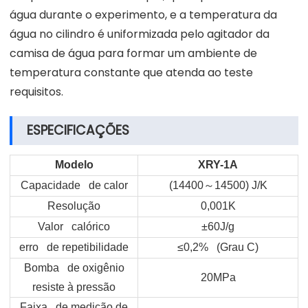
água durante o experimento, e a temperatura da
água no cilindro é uniformizada pelo agitador da
camisa de água para formar um ambiente de
temperatura constante que atenda ao teste
requisitos.
ESPECIFICAÇÕES
Modelo
XRY-1A
Capacidade de calor
(14400
～
14500) J/K
Resolução
0,001K
Valor calórico
±60J/g
erro de repetibilidade
≤0,2% (Grau C)
Bomba de oxigênio
20MPa
resiste à pressão
Faixa de medição de