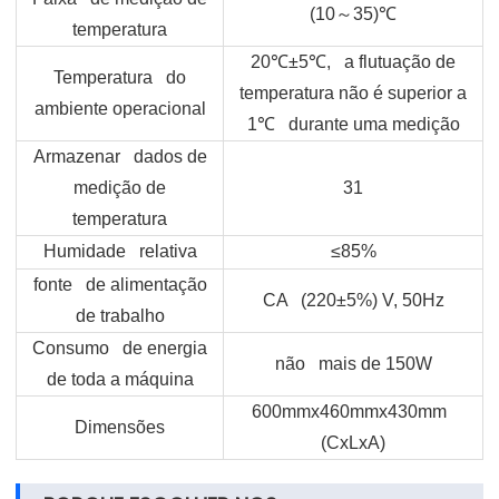
(10
～
35)
℃
temperatura
20
℃
±5
℃
, a flutuação de
Temperatura do
temperatura não é superior a
ambiente operacional
1
℃
durante uma medição
Armazenar dados de
medição de
31
temperatura
Humidade relativa
≤85%
fonte de alimentação
CA (220±5%) V, 50Hz
de trabalho
Consumo de energia
não mais de 150W
de toda a máquina
600mmx460mmx430mm
Dimensões
(CxLxA)