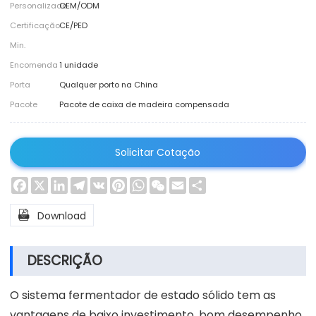
Personalizado
OEM/ODM
Certificação
CE/PED
Min.
Encomenda
1 unidade
Porta
Qualquer porto na China
Pacote
Pacote de caixa de madeira compensada
Solicitar Cotação
Facebook
X
LinkedIn
Telegram
VK
Pinterest
WhatsApp
WeChat
Email
Share

Download
DESCRIÇÃO
O sistema fermentador de estado sólido tem as
vantagens de baixo investimento, bom desempenho