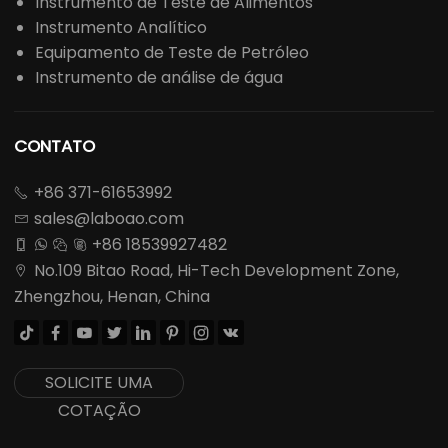
Instrumento de Teste de Alimentos
Instrumento Analítico
Equipamento de Teste de Petróleo
Instrumento de análise de água
CONTATO
+86 371-61653992

sales@laboao.com

+86 18539927482




No.109 Bitao Road, Hi-Tech Development Zone,

Zhengzhou, Henan, China








SOLICITE UMA
COTAÇÃO