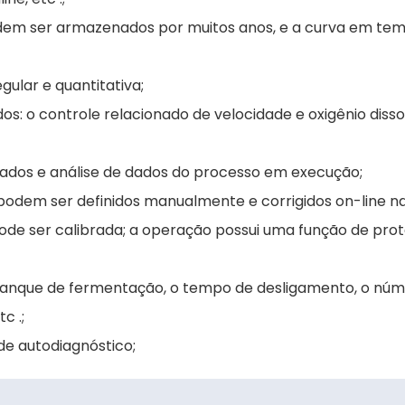
odem ser armazenados por muitos anos, e a curva em tem
gular e quantitativa;
s: o controle relacionado de velocidade e oxigênio dissol
e dados e análise de dados do processo em execução;
podem ser definidos manualmente e corrigidos on-line na
pode ser calibrada; a operação possui uma função de pro
 tanque de fermentação, o tempo de desligamento, o nú
c .;
de autodiagnóstico;