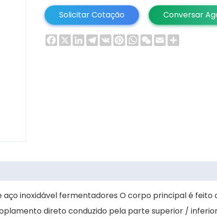
Solicitar Cotação
Conversar Ag
Facebook
X
LinkedIn
Telegram
VK
Pinterest
WhatsApp
WeChat
Email
Share
aço inoxidável fermentadores O corpo principal é feito 
lamento direto conduzido pela parte superior / inferior