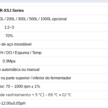
R-XSJ Series
100L / 200L / 300L / 500L / 1000L opcional
1:2~3
70%
 de aço inoxidável
PH / DO / Espuma / Temp
0.3Mpa
ão automática ou manual
 parte superior / inferior do fermentador
or: 70 ~ 1000 rpm ± 1%
de resfriamento + 5 ℃) ~ 65 ℃ ± 0,1 ℃
0-12.00±0.05pH