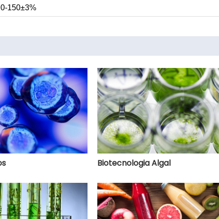
0-150±3%
os
Biotecnologia Algal