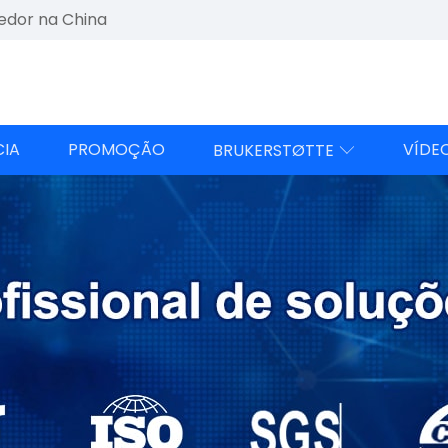
edor na China
CIA
PROMOÇÃO
VÍDE
BRUKERSTØTTE
