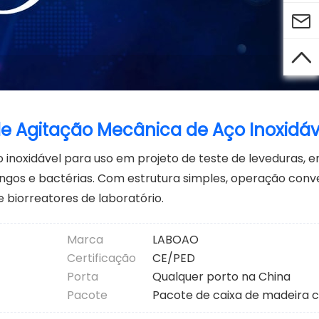


de Agitação Mecânica de Aço Inoxidáv
noxidável para uso em projeto de teste de leveduras, e
ngos e bactérias. Com estrutura simples, operação conv
e biorreatores de laboratório.
Marca
LABOAO
Certificação
CE/PED
Porta
Qualquer porto na China
Pacote
Pacote de caixa de madeira