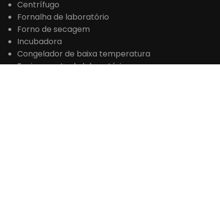
Centrífugo
Fornalha de laboratório
Forno de secagem
Incubadora
Congelador de baixa temperatura
Equipamento de laboratório
Instrumento de Ciências da Vida
Instrumento de teste de drogas
Instrumento de Teste de Alimentos
Instrumento Analítico
Equipamento de Teste de Petróleo
Instrumento de análise de água
CONTATO
+86 371-61653992

sales@laboao.com
