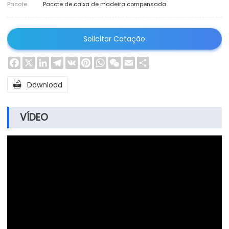
Pacote
Pacote de caixa de madeira compensada
Solicitar Cotação
Facebook
X
LinkedIn
Telegram
VK
Pinterest
WhatsApp
WeChat
Email
Share

Download
VÍDEO