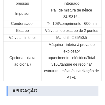
pressão
integrado
Pá de mistura de hélice
Impulsor
SUS316L
Condensador
Φ
108/comprimento 600mm
Escape
Válvula de escape de 2 pontos
Válvula inferior
Mandril Φ35/50,5
Máquina inteira à prova de
explosão/
Opcional (taxa
aquecimento eléctrico/Total
adicional)
316L/tanque de recolha/
estrutura móvel/pulverização de
PTFE
APLICAÇÃO