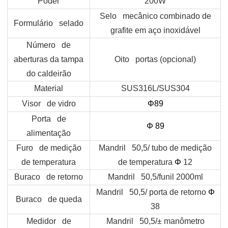
Poder
200W
Selo mecânico combinado de
Formulário selado
grafite em aço inoxidável
Número de
aberturas da tampa
Oito portas (opcional)
do caldeirão
Material
SUS316L/SUS304
Visor de vidro
Φ89
Porta de
Φ
89
alimentação
Furo de medição
Mandril 50,5/ tubo de medição
de temperatura
de temperatura
Φ
12
Buraco de retorno
Mandril 50,5/funil 2000ml
Mandril 50,5/ porta de retorno
Φ
Buraco de queda
38
Medidor de
Mandril 50,5/± manômetro