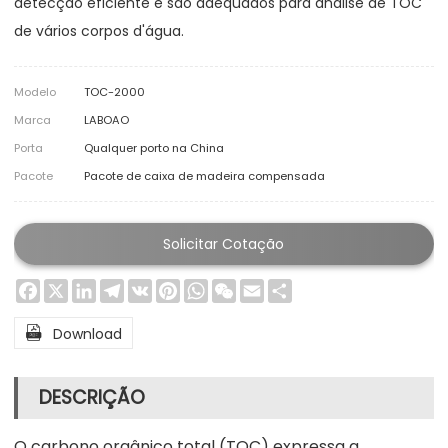
detecção eficiente e são adequados para análise de TOC
de vários corpos d'água.
Modelo
TOC-2000
Marca
LABOAO
Porta
Qualquer porto na China
Pacote
Pacote de caixa de madeira compensada
Solicitar Cotação
Facebook
X
LinkedIn
Telegram
VK
Pinterest
WhatsApp
WeChat
Email
Share

Download
DESCRIÇÃO
O carbono orgânico total (TOC) expressa a