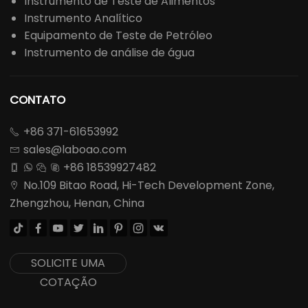
Instrumento de Teste de Alimentos
Instrumento Analítico
Equipamento de Teste de Petróleo
Instrumento de análise de água
CONTATO
+86 371-61653992

sales@laboao.com

+86 18539927482




No.109 Bitao Road, Hi-Tech Development Zone,

Zhengzhou, Henan, China








SOLICITE UMA
COTAÇÃO