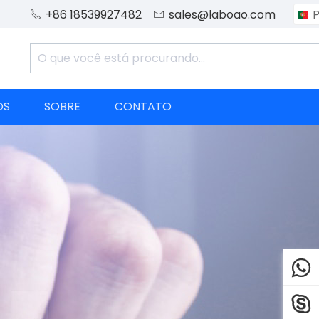
+86 18539927482
sales@laboao.com
P


OS
SOBRE
CONTATO

