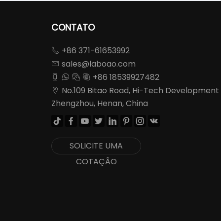
CONTATO
+86 371-61653992

sales@laboao.com

+86 18539927482




No.109 Bitao Road, Hi-Tech Development

Zhengzhou, Henan, China








SOLICITE UMA
COTAÇÃO