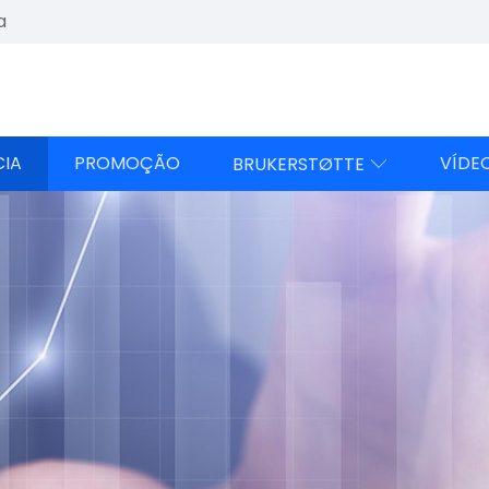
a
CIA
PROMOÇÃO
VÍDE
BRUKERSTØTTE
