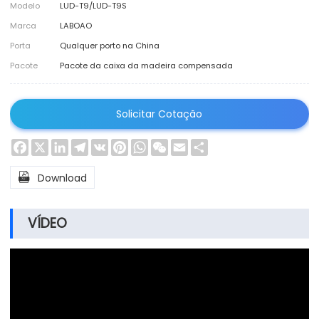
Modelo
LUD-T9/LUD-T9S
Marca
LABOAO
Porta
Qualquer porto na China
Pacote
Pacote da caixa da madeira compensada
Solicitar Cotação
Facebook
X
LinkedIn
Telegram
VK
Pinterest
WhatsApp
WeChat
Email
Share

Download
VÍDEO