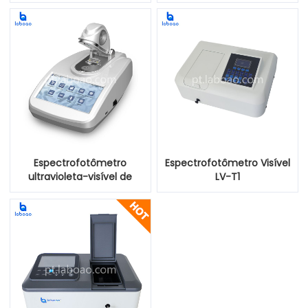
móvel
Espectrofotômetro
Espectrofotômetro Visível
ultravioleta-visível de
LV-T1
lâmpada de xenon
ultravioleta