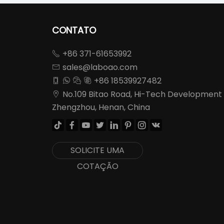
CONTATO
+86 371-61653992

sales@laboao.com

+86 18539927482




No.109 Bitao Road, Hi-Tech Development

Zhengzhou, Henan, China








SOLICITE UMA
COTAÇÃO