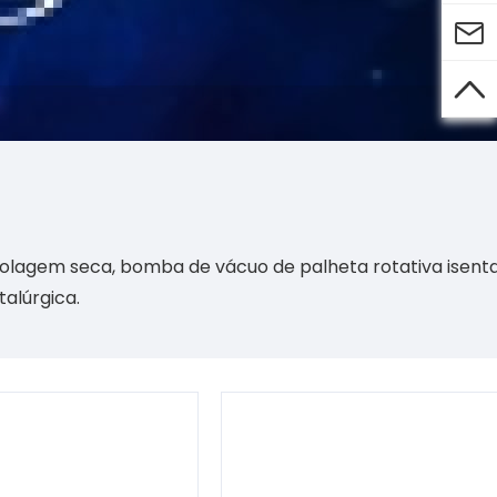


lagem seca, bomba de vácuo de palheta rotativa isenta
alúrgica.